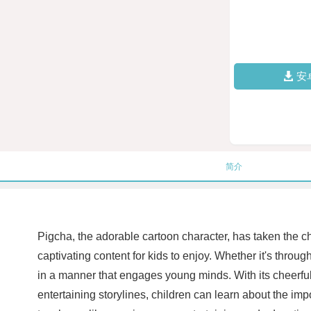
安
简介
Pigcha, the adorable cartoon character, has taken the ch
captivating content for kids to enjoy. Whether it's throu
in a manner that engages young minds. With its cheerfu
entertaining storylines, children can learn about the i