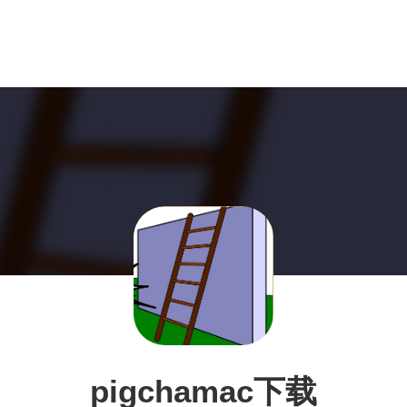
pigchamac下载