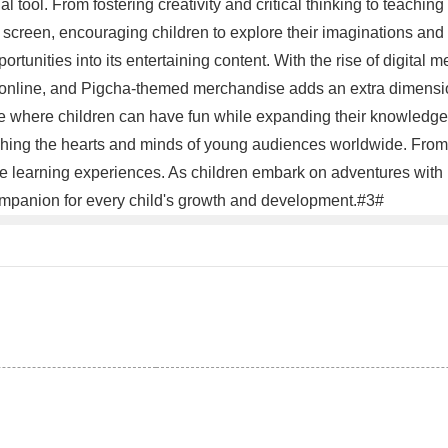
 tool. From fostering creativity and critical thinking to teaching
 screen, encouraging children to explore their imaginations and
rtunities into its entertaining content. With the rise of digital
d online, and Pigcha-themed merchandise adds an extra dimension
ace where children can have fun while expanding their knowledg
ching the hearts and minds of young audiences worldwide. From i
able learning experiences. As children embark on adventures with 
ompanion for every child's growth and development.#3#