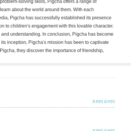
 problem-solving skills, Pigcha offers a range of
 learn about the world around them. With each
 media, Pigcha has successfully established its presence
 to children's engagement with this lovable character.
e and understanding. In conclusion, Pigcha has become
ts inception, Pigcha's mission has been to captivate
Pigcha, they discover the importance of friendship,
支持
[0]
反对
[0]
支持
[0]
反对
[0]