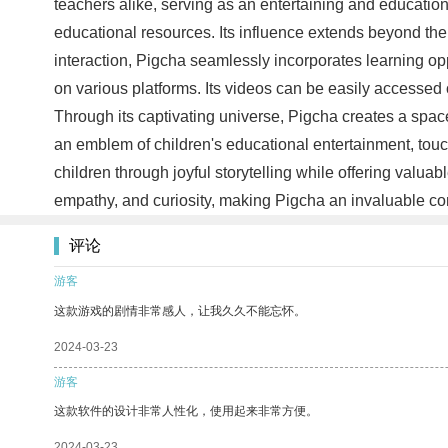
teachers alike, serving as an entertaining and educational
educational resources. Its influence extends beyond the
interaction, Pigcha seamlessly incorporates learning oppo
on various platforms. Its videos can be easily accesse
Through its captivating universe, Pigcha creates a sp
an emblem of children's educational entertainment, tou
children through joyful storytelling while offering valu
empathy, and curiosity, making Pigcha an invaluable c
评论
游客
这款游戏的剧情非常感人，让我久久不能忘怀。
2024-03-23
游客
这款软件的设计非常人性化，使用起来非常方便。
2024-03-23