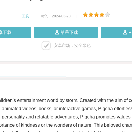
工具
|
时间：2024-03-23
|
卓下载
苹果下载
安卓市场，安全绿色
ildren's entertainment world by storm. Created with the aim of 
gh animated videos, books, or interactive games, Pigcha effortles
l personality and relatable adventures, Pigcha promotes values 
mportance of kindness or the wonders of nature. This beloved ch