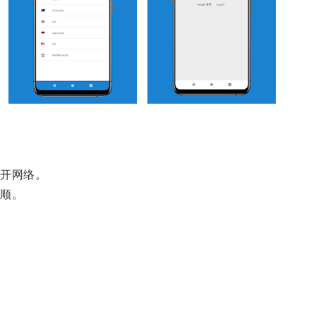
开网络。
顺。
。