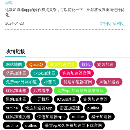
游客
这款加速器app的操作有点复杂，可以简化一下，比如将设置页面进行优
化。
2024-04-28
支持
[0]
反对
[0]
友情链接
网站地图
QuickQ
旋风加速度器
旋风
旋风加速
坚果加速器
tiktok加速器
狗急加速器官网
免费vqn外网加速
小蓝鸟
优途加速器官网
风驰加速器
旋风加速器
八戒看书
免费vps加速器外网苹果版
黑豹加速器
一元机场
IOS加速器
旋风加速度器
outline
快连加速器app
雷霆加器速
outline
旋风加速度器
快连加速器app
outline
橘子加速器
outline
outline
暴雪vp永久免费加速器下载官网