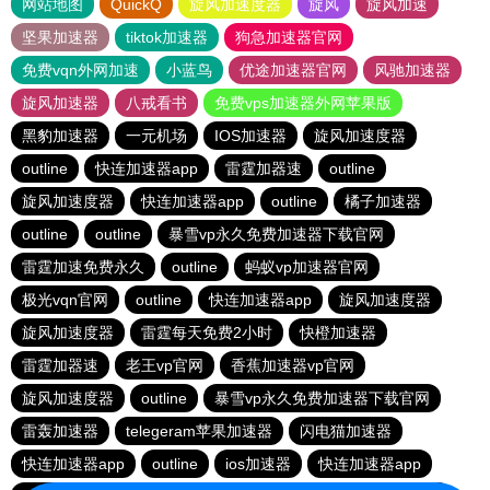
网站地图
QuickQ
旋风加速度器
旋风
旋风加速
坚果加速器
tiktok加速器
狗急加速器官网
免费vqn外网加速
小蓝鸟
优途加速器官网
风驰加速器
旋风加速器
八戒看书
免费vps加速器外网苹果版
黑豹加速器
一元机场
IOS加速器
旋风加速度器
outline
快连加速器app
雷霆加器速
outline
旋风加速度器
快连加速器app
outline
橘子加速器
outline
outline
暴雪vp永久免费加速器下载官网
雷霆加速免费永久
outline
蚂蚁vp加速器官网
极光vqn官网
outline
快连加速器app
旋风加速度器
旋风加速度器
雷霆每天免费2小时
快橙加速器
雷霆加器速
老王vp官网
香蕉加速器vp官网
旋风加速度器
outline
暴雪vp永久免费加速器下载官网
雷轰加速器
telegeram苹果加速器
闪电猫加速器
快连加速器app
outline
ios加速器
快连加速器app