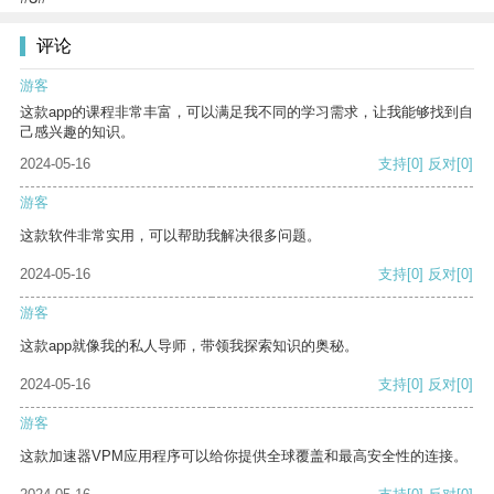
评论
游客
这款app的课程非常丰富，可以满足我不同的学习需求，让我能够找到自
己感兴趣的知识。
2024-05-16
支持
[0]
反对
[0]
游客
这款软件非常实用，可以帮助我解决很多问题。
2024-05-16
支持
[0]
反对
[0]
游客
这款app就像我的私人导师，带领我探索知识的奥秘。
2024-05-16
支持
[0]
反对
[0]
游客
这款加速器VPM应用程序可以给你提供全球覆盖和最高安全性的连接。