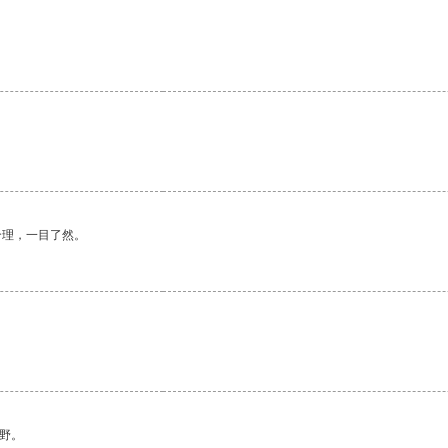
合理，一目了然。
野。