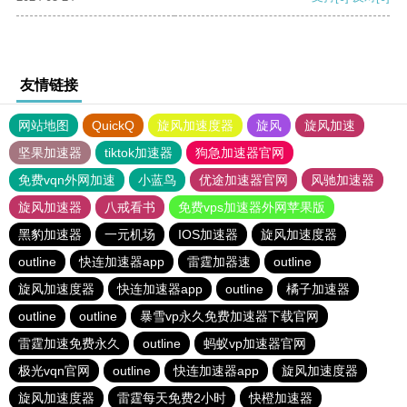
友情链接
网站地图
QuickQ
旋风加速度器
旋风
旋风加速
坚果加速器
tiktok加速器
狗急加速器官网
免费vqn外网加速
小蓝鸟
优途加速器官网
风驰加速器
旋风加速器
八戒看书
免费vps加速器外网苹果版
黑豹加速器
一元机场
IOS加速器
旋风加速度器
outline
快连加速器app
雷霆加器速
outline
旋风加速度器
快连加速器app
outline
橘子加速器
outline
outline
暴雪vp永久免费加速器下载官网
雷霆加速免费永久
outline
蚂蚁vp加速器官网
极光vqn官网
outline
快连加速器app
旋风加速度器
旋风加速度器
雷霆每天免费2小时
快橙加速器