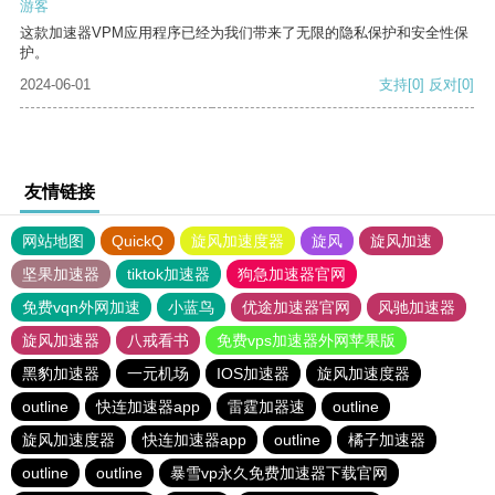
游客
这款加速器VPM应用程序已经为我们带来了无限的隐私保护和安全性保
护。
2024-06-01
支持
[0]
反对
[0]
友情链接
网站地图
QuickQ
旋风加速度器
旋风
旋风加速
坚果加速器
tiktok加速器
狗急加速器官网
免费vqn外网加速
小蓝鸟
优途加速器官网
风驰加速器
旋风加速器
八戒看书
免费vps加速器外网苹果版
黑豹加速器
一元机场
IOS加速器
旋风加速度器
outline
快连加速器app
雷霆加器速
outline
旋风加速度器
快连加速器app
outline
橘子加速器
outline
outline
暴雪vp永久免费加速器下载官网