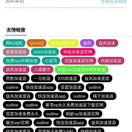
2024-06-02
支持
[0]
反对
[0]
友情链接
网站地图
QuickQ
旋风加速度器
旋风
旋风加速
坚果加速器
tiktok加速器
狗急加速器官网
免费vqn外网加速
小蓝鸟
优途加速器官网
风驰加速器
旋风加速器
八戒看书
免费vps加速器外网苹果版
黑豹加速器
一元机场
IOS加速器
旋风加速度器
outline
快连加速器app
雷霆加器速
outline
旋风加速度器
快连加速器app
outline
橘子加速器
outline
outline
暴雪vp永久免费加速器下载官网
雷霆加速免费永久
outline
蚂蚁vp加速器官网
极光vqn官网
outline
快连加速器app
旋风加速度器
旋风加速度器
雷霆每天免费2小时
快橙加速器