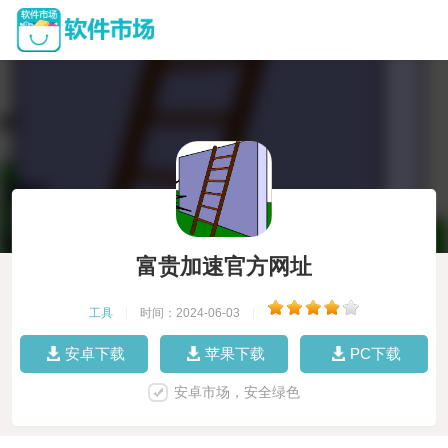
富贵加速官方网址
工具
|
时间：2024-06-03
|
安卓下载
苹果下载
PC下载
安卓市场，安全绿色