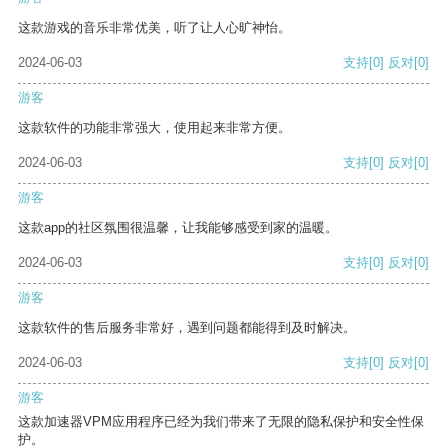
这款游戏的音乐非常优美，听了让人心旷神怡。
2024-06-03
支持
[0]
反对
[0]
游客
这款软件的功能非常强大，使用起来非常方便。
2024-06-03
支持
[0]
反对
[0]
游客
这款app的社区氛围很温馨，让我能够感受到家的温暖。
2024-06-03
支持
[0]
反对
[0]
游客
这款软件的售后服务非常好，遇到问题都能得到及时解决。
2024-06-03
支持
[0]
反对
[0]
游客
这款加速器VPM应用程序已经为我们带来了无限的隐私保护和安全性保
护。