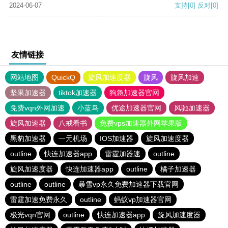
2024-06-07
支持
[0]
反对
[0]
友情链接
网站地图
QuickQ
旋风加速度器
旋风
旋风加速
坚果加速器
tiktok加速器
狗急加速器官网
免费vqn外网加速
小蓝鸟
优途加速器官网
风驰加速器
旋风加速器
八戒看书
免费vps加速器外网苹果版
黑豹加速器
一元机场
IOS加速器
旋风加速度器
outline
快连加速器app
雷霆加器速
outline
旋风加速度器
快连加速器app
outline
橘子加速器
outline
outline
暴雪vp永久免费加速器下载官网
雷霆加速免费永久
outline
蚂蚁vp加速器官网
极光vqn官网
outline
快连加速器app
旋风加速度器