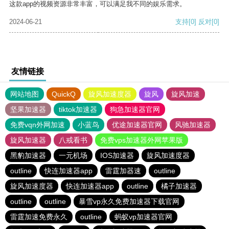
这款app的视频资源非常丰富，可以满足我不同的娱乐需求。
2024-06-21
支持
[0]
反对
[0]
友情链接
网站地图
QuickQ
旋风加速度器
旋风
旋风加速
坚果加速器
tiktok加速器
狗急加速器官网
免费vqn外网加速
小蓝鸟
优途加速器官网
风驰加速器
旋风加速器
八戒看书
免费vps加速器外网苹果版
黑豹加速器
一元机场
IOS加速器
旋风加速度器
outline
快连加速器app
雷霆加器速
outline
旋风加速度器
快连加速器app
outline
橘子加速器
outline
outline
暴雪vp永久免费加速器下载官网
雷霆加速免费永久
outline
蚂蚁vp加速器官网