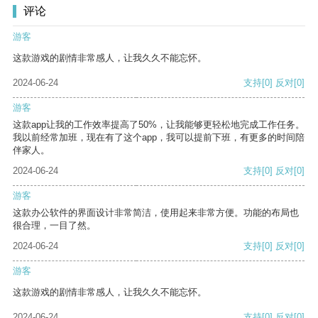
评论
游客
这款游戏的剧情非常感人，让我久久不能忘怀。
2024-06-24
支持
[0]
反对
[0]
游客
这款app让我的工作效率提高了50%，让我能够更轻松地完成工作任务。
我以前经常加班，现在有了这个app，我可以提前下班，有更多的时间陪
伴家人。
2024-06-24
支持
[0]
反对
[0]
游客
这款办公软件的界面设计非常简洁，使用起来非常方便。功能的布局也
很合理，一目了然。
2024-06-24
支持
[0]
反对
[0]
游客
这款游戏的剧情非常感人，让我久久不能忘怀。
2024-06-24
支持
[0]
反对
[0]