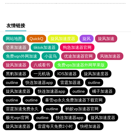
友情链接
网站地图
QuickQ
旋风加速度器
旋风
旋风加速
坚果加速器
tiktok加速器
狗急加速器官网
免费vqn外网加速
小蓝鸟
优途加速器官网
风驰加速器
旋风加速器
八戒看书
免费vps加速器外网苹果版
黑豹加速器
一元机场
IOS加速器
旋风加速度器
outline
快连加速器app
雷霆加器速
outline
旋风加速度器
快连加速器app
outline
橘子加速器
outline
outline
暴雪vp永久免费加速器下载官网
雷霆加速免费永久
outline
蚂蚁vp加速器官网
极光vqn官网
outline
快连加速器app
旋风加速度器
旋风加速度器
雷霆每天免费2小时
快橙加速器