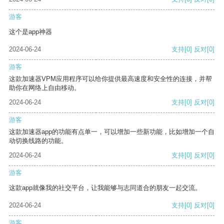
游客
这个是app神器
2024-06-24
支持
[0]
反对
[0]
游客
这款加速器VPM应用程序可以给你提供最高速度和安全性的连接，并帮
助你在网络上自由移动。
2024-06-24
支持
[0]
反对
[0]
游客
这款加速器app的功能有点单一，可以增加一些新功能，比如增加一个自
动切换线路的功能。
2024-06-24
支持
[0]
反对
[0]
游客
这款app就像我的社交平台，让我能够与志同道合的朋友一起交流。
2024-06-24
支持
[0]
反对
[0]
游客