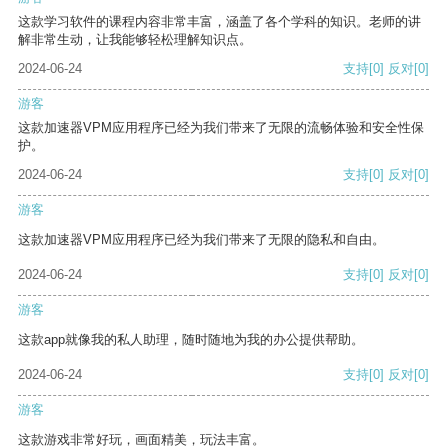
这款学习软件的课程内容非常丰富，涵盖了各个学科的知识。老师的讲
解非常生动，让我能够轻松理解知识点。
2024-06-24
支持
[0]
反对
[0]
游客
这款加速器VPM应用程序已经为我们带来了无限的流畅体验和安全性保
护。
2024-06-24
支持
[0]
反对
[0]
游客
这款加速器VPM应用程序已经为我们带来了无限的隐私和自由。
2024-06-24
支持
[0]
反对
[0]
游客
这款app就像我的私人助理，随时随地为我的办公提供帮助。
2024-06-24
支持
[0]
反对
[0]
游客
这款游戏非常好玩，画面精美，玩法丰富。