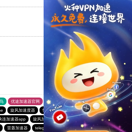
支持
[0]
反对
[0]
支持
[0]
反对
[0]
支持
[0]
反对
[0]
鸟
优途加速器官网
风驰加速器
旋风加速器
八戒看书
ne
旋风加速度器
快连加速器app
outline
橘子加速器
快连加速器app
旋风加速度器
旋风加速度器
雷轰加速器
telegeram苹果加速器
闪电猫加速器