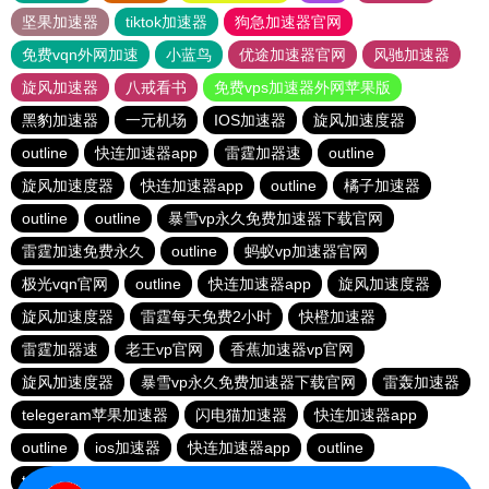
坚果加速器
tiktok加速器
狗急加速器官网
免费vqn外网加速
小蓝鸟
优途加速器官网
风驰加速器
旋风加速器
八戒看书
免费vps加速器外网苹果版
黑豹加速器
一元机场
IOS加速器
旋风加速度器
outline
快连加速器app
雷霆加器速
outline
旋风加速度器
快连加速器app
outline
橘子加速器
outline
outline
暴雪vp永久免费加速器下载官网
雷霆加速免费永久
outline
蚂蚁vp加速器官网
极光vqn官网
outline
快连加速器app
旋风加速度器
旋风加速度器
雷霆每天免费2小时
快橙加速器
雷霆加器速
老王vp官网
香蕉加速器vp官网
旋风加速度器
暴雪vp永久免费加速器下载官网
雷轰加速器
telegeram苹果加速器
闪电猫加速器
快连加速器app
outline
ios加速器
快连加速器app
outline
tyl加速器官网
极光加速器官网
旋风加速度器