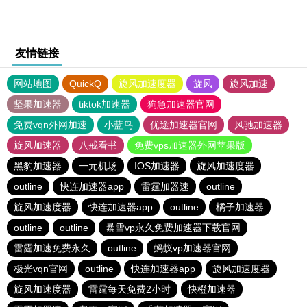
友情链接
网站地图
QuickQ
旋风加速度器
旋风
旋风加速
坚果加速器
tiktok加速器
狗急加速器官网
免费vqn外网加速
小蓝鸟
优途加速器官网
风驰加速器
旋风加速器
八戒看书
免费vps加速器外网苹果版
黑豹加速器
一元机场
IOS加速器
旋风加速度器
outline
快连加速器app
雷霆加器速
outline
旋风加速度器
快连加速器app
outline
橘子加速器
outline
outline
暴雪vp永久免费加速器下载官网
雷霆加速免费永久
outline
蚂蚁vp加速器官网
极光vqn官网
outline
快连加速器app
旋风加速度器
旋风加速度器
雷霆每天免费2小时
快橙加速器