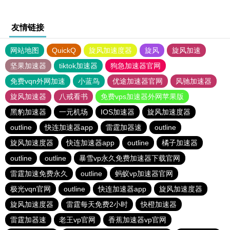
友情链接
网站地图
QuickQ
旋风加速度器
旋风
旋风加速
坚果加速器
tiktok加速器
狗急加速器官网
免费vqn外网加速
小蓝鸟
优途加速器官网
风驰加速器
旋风加速器
八戒看书
免费vps加速器外网苹果版
黑豹加速器
一元机场
IOS加速器
旋风加速度器
outline
快连加速器app
雷霆加器速
outline
旋风加速度器
快连加速器app
outline
橘子加速器
outline
outline
暴雪vp永久免费加速器下载官网
雷霆加速免费永久
outline
蚂蚁vp加速器官网
极光vqn官网
outline
快连加速器app
旋风加速度器
旋风加速度器
雷霆每天免费2小时
快橙加速器
雷霆加器速
老王vp官网
香蕉加速器vp官网