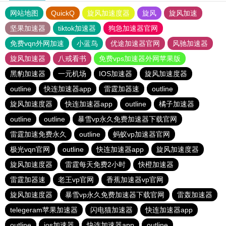
网站地图
QuickQ
旋风加速度器
旋风
旋风加速
坚果加速器
tiktok加速器
狗急加速器官网
免费vqn外网加速
小蓝鸟
优途加速器官网
风驰加速器
旋风加速器
八戒看书
免费vps加速器外网苹果版
黑豹加速器
一元机场
IOS加速器
旋风加速度器
outline
快连加速器app
雷霆加器速
outline
旋风加速度器
快连加速器app
outline
橘子加速器
outline
outline
暴雪vp永久免费加速器下载官网
雷霆加速免费永久
outline
蚂蚁vp加速器官网
极光vqn官网
outline
快连加速器app
旋风加速度器
旋风加速度器
雷霆每天免费2小时
快橙加速器
雷霆加器速
老王vp官网
香蕉加速器vp官网
旋风加速度器
暴雪vp永久免费加速器下载官网
雷轰加速器
telegeram苹果加速器
闪电猫加速器
快连加速器app
outline
ios加速器
快连加速器app
outline