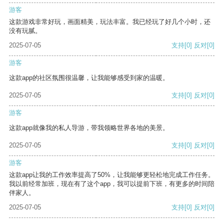
游客
这款游戏非常好玩，画面精美，玩法丰富。我已经玩了好几个小时，还
没有玩腻。
2025-07-05
支持
[0]
反对
[0]
游客
这款app的社区氛围很温馨，让我能够感受到家的温暖。
2025-07-05
支持
[0]
反对
[0]
游客
这款app就像我的私人导游，带我领略世界各地的美景。
2025-07-05
支持
[0]
反对
[0]
游客
这款app让我的工作效率提高了50%，让我能够更轻松地完成工作任务。
我以前经常加班，现在有了这个app，我可以提前下班，有更多的时间陪
伴家人。
2025-07-05
支持
[0]
反对
[0]