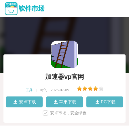
加速器vp官网
工具
|
时间：2025-07-05
|
安卓下载
苹果下载
PC下载
安卓市场，安全绿色