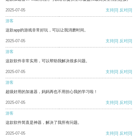
2025-07-05
支持
[0]
反对
[0]
游客
这款app的游戏非常好玩，可以让我消磨时间。
2025-07-05
支持
[0]
反对
[0]
游客
这款软件非常实用，可以帮助我解决很多问题。
2025-07-05
支持
[0]
反对
[0]
游客
超级好用的加速器，妈妈再也不用担心我的学习啦！
2025-07-05
支持
[0]
反对
[0]
游客
这款软件简直是神器，解决了我所有问题。
2025-07-05
支持
[0]
反对
[0]