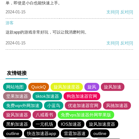
单，即使是小白也能快速上手。
2024-01-15
支持
[0]
反对
[0]
游客
这款app的游戏非常好玩，可以让我消磨时间。
2024-01-15
支持
[0]
反对
[0]
友情链接
网站地图
QuickQ
旋风加速度器
旋风
旋风加速
坚果加速器
tiktok加速器
狗急加速器官网
免费vqn外网加速
小蓝鸟
优途加速器官网
风驰加速器
旋风加速器
八戒看书
免费vps加速器外网苹果版
黑豹加速器
一元机场
IOS加速器
旋风加速度器
outline
快连加速器app
雷霆加器速
outline