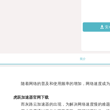
安
简介
随着网络的普及和使用频率的增加，网络速度成为
虎跃加速器官网下载
而灰路云加速器的出现，为解决网络速度慢的难题