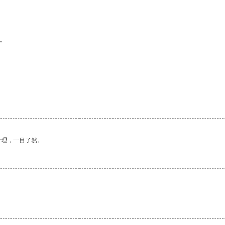
。
合理，一目了然。