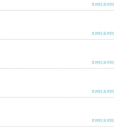
支持
[0]
反对
[0]
支持
[0]
反对
[0]
支持
[0]
反对
[0]
支持
[0]
反对
[0]
支持
[0]
反对
[0]