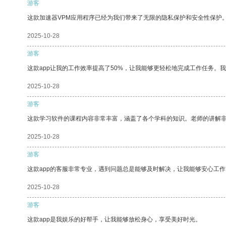
游客
这款加速器VPM应用程序已经为我们带来了无限的隐私保护和安全性保护
2025-10-28
游客
这款app让我的工作效率提高了50%，让我能够更轻松地完成工作任务。
2025-10-28
游客
这款学习软件的课程内容非常丰富，涵盖了各个学科的知识。老师的讲解
2025-10-28
游客
这款app的客服非常专业，遇到问题总是能够及时解决，让我能够安心工作
2025-10-28
游客
这款app是我娱乐的好帮手，让我能够放松身心，享受美好时光。