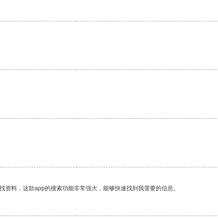
找资料，这款app的搜索功能非常强大，能够快速找到我需要的信息。