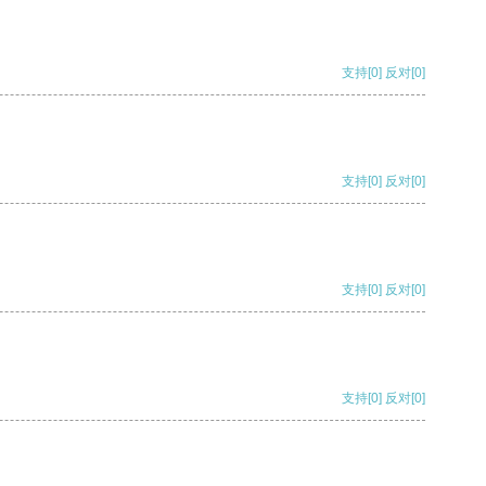
支持
[0]
反对
[0]
支持
[0]
反对
[0]
支持
[0]
反对
[0]
支持
[0]
反对
[0]