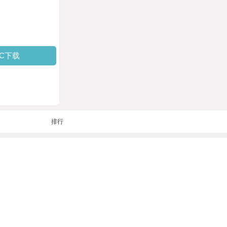
PC下载
排行