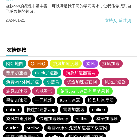
这款app的课程非常丰富，可以满足我不同的学习需求，让我能够找到自
己感兴趣的知识。
2024-01-21
支持
[0]
反对
[0]
友情链接
网站地图
QuickQ
旋风加速度器
旋风
旋风加速
坚果加速器
tiktok加速器
狗急加速器官网
免费vqn外网加速
小蓝鸟
优途加速器官网
风驰加速器
旋风加速器
八戒看书
免费vps加速器外网苹果版
黑豹加速器
一元机场
IOS加速器
旋风加速度器
outline
快连加速器app
雷霆加器速
outline
旋风加速度器
快连加速器app
outline
橘子加速器
outline
outline
暴雪vp永久免费加速器下载官网