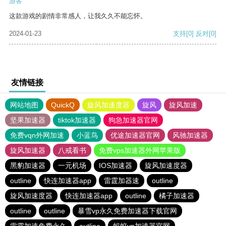
游客
这款游戏的剧情非常感人，让我久久不能忘怀。
2024-01-23
支持
[0]
反对
[0]
友情链接
网站地图
QuickQ
旋风加速度器
旋风
旋风加速
坚果加速器
tiktok加速器
狗急加速器官网
免费vqn外网加速
小蓝鸟
优途加速器官网
风驰加速器
旋风加速器
八戒看书
免费vps加速器外网苹果版
黑豹加速器
一元机场
IOS加速器
旋风加速度器
outline
快连加速器app
雷霆加器速
outline
旋风加速度器
快连加速器app
outline
橘子加速器
outline
outline
暴雪vp永久免费加速器下载官网