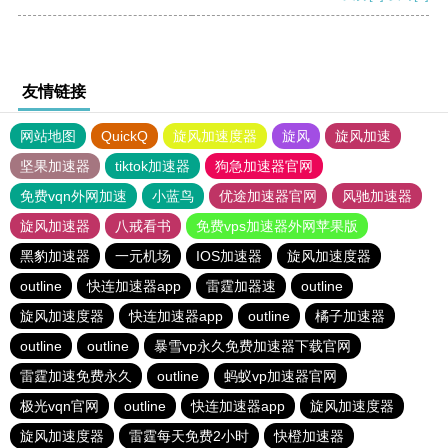
友情链接
网站地图
QuickQ
旋风加速度器
旋风
旋风加速
坚果加速器
tiktok加速器
狗急加速器官网
免费vqn外网加速
小蓝鸟
优途加速器官网
风驰加速器
旋风加速器
八戒看书
免费vps加速器外网苹果版
黑豹加速器
一元机场
IOS加速器
旋风加速度器
outline
快连加速器app
雷霆加器速
outline
旋风加速度器
快连加速器app
outline
橘子加速器
outline
outline
暴雪vp永久免费加速器下载官网
雷霆加速免费永久
outline
蚂蚁vp加速器官网
极光vqn官网
outline
快连加速器app
旋风加速度器
旋风加速度器
雷霆每天免费2小时
快橙加速器