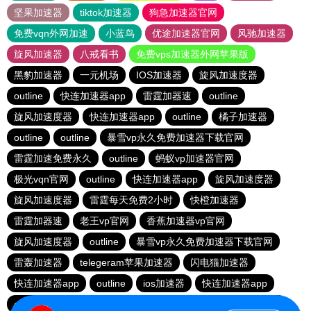
坚果加速器
tiktok加速器
狗急加速器官网
免费vqn外网加速
小蓝鸟
优途加速器官网
风驰加速器
旋风加速器
八戒看书
免费vps加速器外网苹果版
黑豹加速器
一元机场
IOS加速器
旋风加速度器
outline
快连加速器app
雷霆加器速
outline
旋风加速度器
快连加速器app
outline
橘子加速器
outline
outline
暴雪vp永久免费加速器下载官网
雷霆加速免费永久
outline
蚂蚁vp加速器官网
极光vqn官网
outline
快连加速器app
旋风加速度器
旋风加速度器
雷霆每天免费2小时
快橙加速器
雷霆加器速
老王vp官网
香蕉加速器vp官网
旋风加速度器
outline
暴雪vp永久免费加速器下载官网
雷轰加速器
telegeram苹果加速器
闪电猫加速器
快连加速器app
outline
ios加速器
快连加速器app
outline
tyl加速器官网
极光加速器官网
旋风加速度器