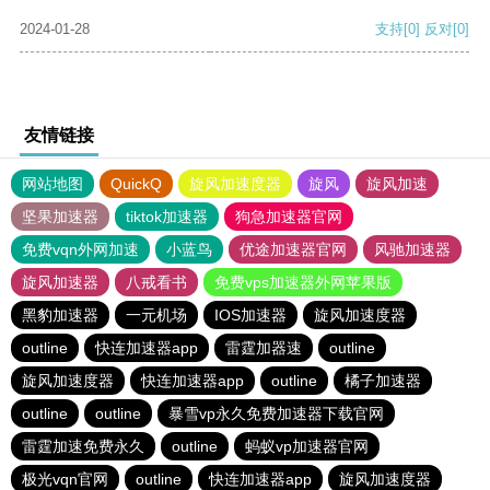
2024-01-28
支持
[0]
反对
[0]
友情链接
网站地图
QuickQ
旋风加速度器
旋风
旋风加速
坚果加速器
tiktok加速器
狗急加速器官网
免费vqn外网加速
小蓝鸟
优途加速器官网
风驰加速器
旋风加速器
八戒看书
免费vps加速器外网苹果版
黑豹加速器
一元机场
IOS加速器
旋风加速度器
outline
快连加速器app
雷霆加器速
outline
旋风加速度器
快连加速器app
outline
橘子加速器
outline
outline
暴雪vp永久免费加速器下载官网
雷霆加速免费永久
outline
蚂蚁vp加速器官网
极光vqn官网
outline
快连加速器app
旋风加速度器