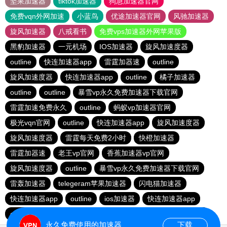
坚果加速器
tiktok加速器
狗急加速器官网
免费vqn外网加速
小蓝鸟
优途加速器官网
风驰加速器
旋风加速器
八戒看书
免费vps加速器外网苹果版
黑豹加速器
一元机场
IOS加速器
旋风加速度器
outline
快连加速器app
雷霆加器速
outline
旋风加速度器
快连加速器app
outline
橘子加速器
outline
outline
暴雪vp永久免费加速器下载官网
雷霆加速免费永久
outline
蚂蚁vp加速器官网
极光vqn官网
outline
快连加速器app
旋风加速度器
旋风加速度器
雷霆每天免费2小时
快橙加速器
雷霆加器速
老王vp官网
香蕉加速器vp官网
旋风加速度器
outline
暴雪vp永久免费加速器下载官网
雷轰加速器
telegeram苹果加速器
闪电猫加速器
快连加速器app
outline
ios加速器
快连加速器app
outline
tyl加速器官网
极光加速器官网
旋风加速度器
永久免费使用的加速器
下载