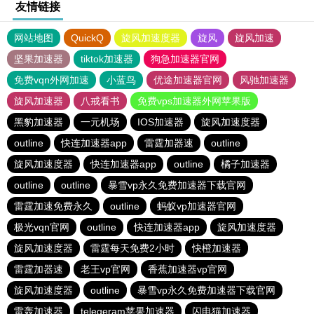
友情链接
网站地图
QuickQ
旋风加速度器
旋风
旋风加速
坚果加速器
tiktok加速器
狗急加速器官网
免费vqn外网加速
小蓝鸟
优途加速器官网
风驰加速器
旋风加速器
八戒看书
免费vps加速器外网苹果版
黑豹加速器
一元机场
IOS加速器
旋风加速度器
outline
快连加速器app
雷霆加器速
outline
旋风加速度器
快连加速器app
outline
橘子加速器
outline
outline
暴雪vp永久免费加速器下载官网
雷霆加速免费永久
outline
蚂蚁vp加速器官网
极光vqn官网
outline
快连加速器app
旋风加速度器
旋风加速度器
雷霆每天免费2小时
快橙加速器
雷霆加器速
老王vp官网
香蕉加速器vp官网
旋风加速度器
outline
暴雪vp永久免费加速器下载官网
雷轰加速器
telegeram苹果加速器
闪电猫加速器