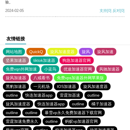
验。
2024-02-05
支持
[0]
反对
[0]
友情链接
网站地图
QuickQ
旋风加速度器
旋风
旋风加速
坚果加速器
tiktok加速器
狗急加速器官网
免费vqn外网加速
小蓝鸟
优途加速器官网
风驰加速器
旋风加速器
八戒看书
免费vps加速器外网苹果版
黑豹加速器
一元机场
IOS加速器
旋风加速度器
outline
快连加速器app
雷霆加器速
outline
旋风加速度器
快连加速器app
outline
橘子加速器
outline
outline
暴雪vp永久免费加速器下载官网
雷霆加速免费永久
outline
蚂蚁vp加速器官网