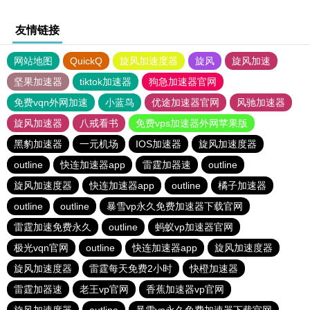
友情链接
网站地图
QuickQ
旋风加速度器
旋风
旋风加速
坚果加速器
tiktok加速器
狗急加速器官网
免费vqn外网加速
小蓝鸟
优途加速器官网
风驰加速器
旋风加速器
八戒看书
免费vps加速器外网苹果版
黑豹加速器
一元机场
IOS加速器
旋风加速度器
outline
快连加速器app
雷霆加器速
outline
旋风加速度器
快连加速器app
outline
橘子加速器
outline
outline
暴雪vp永久免费加速器下载官网
雷霆加速免费永久
outline
蚂蚁vp加速器官网
极光vqn官网
outline
快连加速器app
旋风加速度器
旋风加速度器
雷霆每天免费2小时
快橙加速器
雷霆加器速
老王vp官网
香蕉加速器vp官网