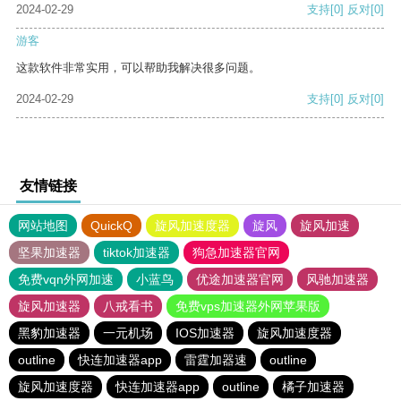
2024-02-29
支持
[0]
反对
[0]
游客
这款软件非常实用，可以帮助我解决很多问题。
2024-02-29
支持
[0]
反对
[0]
友情链接
网站地图
QuickQ
旋风加速度器
旋风
旋风加速
坚果加速器
tiktok加速器
狗急加速器官网
免费vqn外网加速
小蓝鸟
优途加速器官网
风驰加速器
旋风加速器
八戒看书
免费vps加速器外网苹果版
黑豹加速器
一元机场
IOS加速器
旋风加速度器
outline
快连加速器app
雷霆加器速
outline
旋风加速度器
快连加速器app
outline
橘子加速器