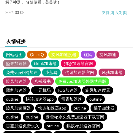
梯子神器，ins随便看，美美哒！
2024-03-08
支持
[0]
反对
[0]
友情链接
网站地图
QuickQ
旋风加速度器
旋风
旋风加速
坚果加速器
tiktok加速器
狗急加速器官网
免费vqn外网加速
小蓝鸟
优途加速器官网
风驰加速器
旋风加速器
八戒看书
免费vps加速器外网苹果版
黑豹加速器
一元机场
IOS加速器
旋风加速度器
outline
快连加速器app
雷霆加器速
outline
旋风加速度器
快连加速器app
outline
橘子加速器
outline
outline
暴雪vp永久免费加速器下载官网
雷霆加速免费永久
outline
蚂蚁vp加速器官网