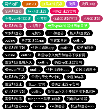
网站地图
QuickQ
旋风加速度器
旋风
旋风加速
坚果加速器
tiktok加速器
狗急加速器官网
免费vqn外网加速
小蓝鸟
优途加速器官网
风驰加速器
旋风加速器
八戒看书
免费vps加速器外网苹果版
黑豹加速器
一元机场
IOS加速器
旋风加速度器
outline
快连加速器app
雷霆加器速
outline
旋风加速度器
快连加速器app
outline
橘子加速器
outline
outline
暴雪vp永久免费加速器下载官网
雷霆加速免费永久
outline
蚂蚁vp加速器官网
极光vqn官网
outline
快连加速器app
旋风加速度器
旋风加速度器
雷霆每天免费2小时
快橙加速器
雷霆加器速
老王vp官网
香蕉加速器vp官网
旋风加速度器
outline
暴雪vp永久免费加速器下载官网
雷轰加速器
telegeram苹果加速器
闪电猫加速器
快连加速器app
outline
ios加速器
快连加速器app