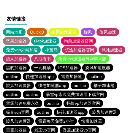
友情链接
网站地图
QuickQ
旋风加速度器
旋风
旋风加速
坚果加速器
tiktok加速器
狗急加速器官网
免费vqn外网加速
小蓝鸟
优途加速器官网
风驰加速器
旋风加速器
八戒看书
免费vps加速器外网苹果版
黑豹加速器
一元机场
IOS加速器
旋风加速度器
outline
快连加速器app
雷霆加器速
outline
旋风加速度器
快连加速器app
outline
橘子加速器
outline
outline
暴雪vp永久免费加速器下载官网
雷霆加速免费永久
outline
蚂蚁vp加速器官网
极光vqn官网
outline
快连加速器app
旋风加速度器
旋风加速度器
雷霆每天免费2小时
快橙加速器
雷霆加器速
老王vp官网
香蕉加速器vp官网