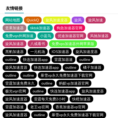
友情链接
网站地图
QuickQ
旋风加速度器
旋风
旋风加速
坚果加速器
tiktok加速器
狗急加速器官网
免费vqn外网加速
小蓝鸟
优途加速器官网
风驰加速器
旋风加速器
八戒看书
免费vps加速器外网苹果版
黑豹加速器
一元机场
IOS加速器
旋风加速度器
outline
快连加速器app
雷霆加器速
outline
旋风加速度器
快连加速器app
outline
橘子加速器
outline
outline
暴雪vp永久免费加速器下载官网
雷霆加速免费永久
outline
蚂蚁vp加速器官网
极光vqn官网
outline
快连加速器app
旋风加速度器
旋风加速度器
雷霆每天免费2小时
快橙加速器
雷霆加器速
老王vp官网
香蕉加速器vp官网
旋风加速度器
outline
暴雪vp永久免费加速器下载官网