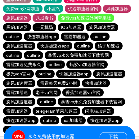
免费vqn外网加速
小蓝鸟
优途加速器官网
风驰加速器
旋风加速器
八戒看书
免费vps加速器外网苹果版
黑豹加速器
一元机场
IOS加速器
旋风加速度器
outline
快连加速器app
雷霆加器速
outline
旋风加速度器
快连加速器app
outline
橘子加速器
outline
outline
暴雪vp永久免费加速器下载官网
雷霆加速免费永久
outline
蚂蚁vp加速器官网
极光vqn官网
outline
快连加速器app
旋风加速度器
旋风加速度器
雷霆每天免费2小时
快橙加速器
雷霆加器速
老王vp官网
香蕉加速器vp官网
旋风加速度器
outline
暴雪vp永久免费加速器下载官网
雷轰加速器
telegeram苹果加速器
闪电猫加速器
快连加速器app
outline
ios加速器
快连加速器app
outline
tyl加速器官网
极光加速器官网
旋风加速度器
永久免费使用的加速器
下载