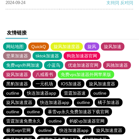
2024-09-24
支持
[0]
反对
[0]
友情链接
网站地图
QuickQ
旋风加速度器
旋风
旋风加速
坚果加速器
tiktok加速器
狗急加速器官网
免费vqn外网加速
小蓝鸟
优途加速器官网
风驰加速器
旋风加速器
八戒看书
免费vps加速器外网苹果版
黑豹加速器
一元机场
IOS加速器
旋风加速度器
outline
快连加速器app
雷霆加器速
outline
旋风加速度器
快连加速器app
outline
橘子加速器
outline
outline
暴雪vp永久免费加速器下载官网
雷霆加速免费永久
outline
蚂蚁vp加速器官网
极光vqn官网
outline
快连加速器app
旋风加速度器