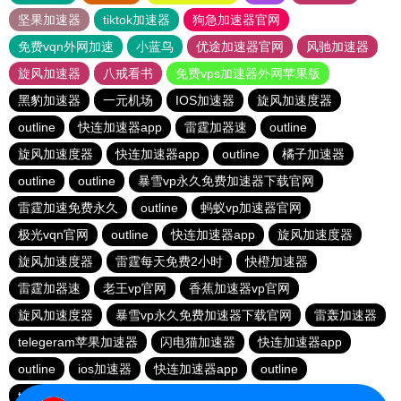
坚果加速器
tiktok加速器
狗急加速器官网
免费vqn外网加速
小蓝鸟
优途加速器官网
风驰加速器
旋风加速器
八戒看书
免费vps加速器外网苹果版
黑豹加速器
一元机场
IOS加速器
旋风加速度器
outline
快连加速器app
雷霆加器速
outline
旋风加速度器
快连加速器app
outline
橘子加速器
outline
outline
暴雪vp永久免费加速器下载官网
雷霆加速免费永久
outline
蚂蚁vp加速器官网
极光vqn官网
outline
快连加速器app
旋风加速度器
旋风加速度器
雷霆每天免费2小时
快橙加速器
雷霆加器速
老王vp官网
香蕉加速器vp官网
旋风加速度器
暴雪vp永久免费加速器下载官网
雷轰加速器
telegeram苹果加速器
闪电猫加速器
快连加速器app
outline
ios加速器
快连加速器app
outline
tyl加速器官网
极光加速器官网
旋风加速度器