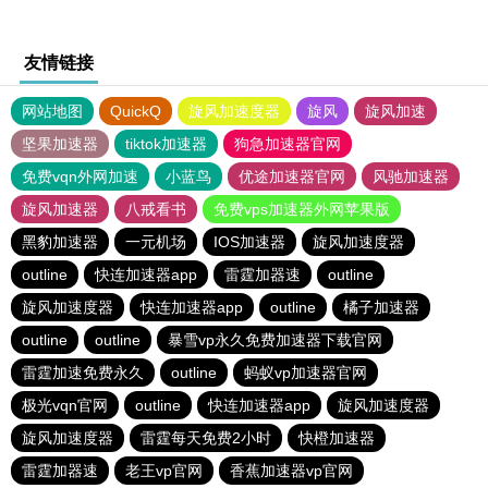
友情链接
网站地图
QuickQ
旋风加速度器
旋风
旋风加速
坚果加速器
tiktok加速器
狗急加速器官网
免费vqn外网加速
小蓝鸟
优途加速器官网
风驰加速器
旋风加速器
八戒看书
免费vps加速器外网苹果版
黑豹加速器
一元机场
IOS加速器
旋风加速度器
outline
快连加速器app
雷霆加器速
outline
旋风加速度器
快连加速器app
outline
橘子加速器
outline
outline
暴雪vp永久免费加速器下载官网
雷霆加速免费永久
outline
蚂蚁vp加速器官网
极光vqn官网
outline
快连加速器app
旋风加速度器
旋风加速度器
雷霆每天免费2小时
快橙加速器
雷霆加器速
老王vp官网
香蕉加速器vp官网