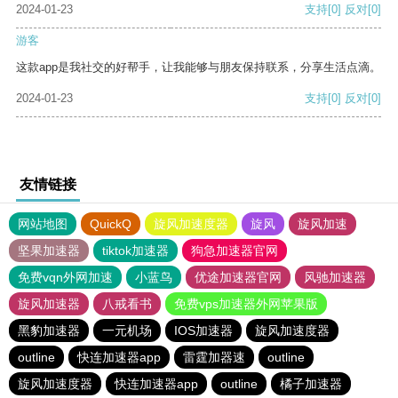
2024-01-23
支持
[0]
反对
[0]
游客
这款app是我社交的好帮手，让我能够与朋友保持联系，分享生活点滴。
2024-01-23
支持
[0]
反对
[0]
友情链接
网站地图
QuickQ
旋风加速度器
旋风
旋风加速
坚果加速器
tiktok加速器
狗急加速器官网
免费vqn外网加速
小蓝鸟
优途加速器官网
风驰加速器
旋风加速器
八戒看书
免费vps加速器外网苹果版
黑豹加速器
一元机场
IOS加速器
旋风加速度器
outline
快连加速器app
雷霆加器速
outline
旋风加速度器
快连加速器app
outline
橘子加速器