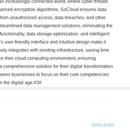
 an increasingly connected world, where cyber threats
advanced encryption algorithms, SoCloud ensures data
ted from unauthorized access, data breaches, and other
 streamlined data management solutions, eliminating the
ctionality, data storage optimization, and intelligent
user-friendly interface and intuitive design make it
y integrates with existing infrastructure, saving time
ize their cloud computing environment, ensuring
 comprehensive solution for their digital transformation
owers businesses to focus on their core competencies
 the digital age.#3#
支持
[0]
反对
[0]