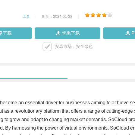
工具
|
时间：2024-01-28
|
卓下载
苹果下载
安卓市场，安全绿色
s become an essential driver for businesses aiming to achieve s
as a revolutionary platform that offers a range of cutting-edge 
oking to grow and adapt to changing market demands. SoCloud pro
 By harnessing the power of virtual environments, SoCloud ens