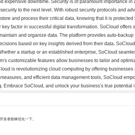
and expensive downtime. Security is of paramount importance in
ecurity to the next level. With robust security protocols and 
 store and process their critical data, knowing that it is protec
 key factor in successful digital transformation. SoCloud offers
aintain and organize data. The platform provides auto-backup fun
isions based on key insights derived from their data. SoCloud's 
Whether a startup or an established enterprise, SoCloud seamlessl
rm's customizable features allow businesses to tailor and optim
oud is revolutionizing cloud computing by offering businesses a
ity measures, and efficient data management tools, SoCloud emp
. Embrace SoCloud, and unlock your business's true potential in
望开发者能够优化一下。