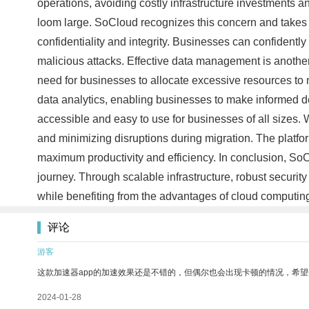
operations, avoiding costly infrastructure investments 
loom large. SoCloud recognizes this concern and takes s
confidentiality and integrity. Businesses can confidently
malicious attacks. Effective data management is another
need for businesses to allocate excessive resources to m
data analytics, enabling businesses to make informed dec
accessible and easy to use for businesses of all sizes. 
and minimizing disruptions during migration. The platfo
maximum productivity and efficiency. In conclusion, SoCl
journey. Through scalable infrastructure, robust secur
while benefiting from the advantages of cloud computing
评论
游客
这款加速器app的加速效果还是不错的，但偶尔也会出现卡顿的情况，希
2024-01-28