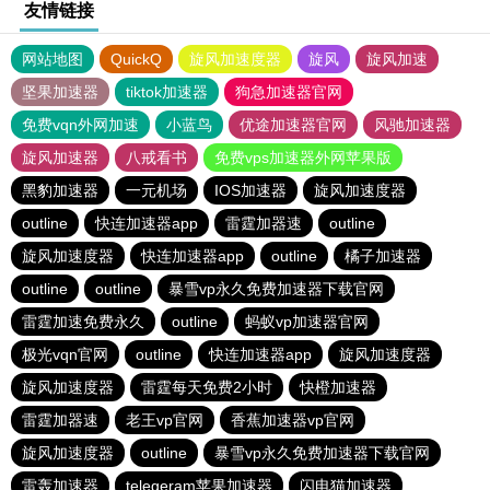
友情链接
网站地图
QuickQ
旋风加速度器
旋风
旋风加速
坚果加速器
tiktok加速器
狗急加速器官网
免费vqn外网加速
小蓝鸟
优途加速器官网
风驰加速器
旋风加速器
八戒看书
免费vps加速器外网苹果版
黑豹加速器
一元机场
IOS加速器
旋风加速度器
outline
快连加速器app
雷霆加器速
outline
旋风加速度器
快连加速器app
outline
橘子加速器
outline
outline
暴雪vp永久免费加速器下载官网
雷霆加速免费永久
outline
蚂蚁vp加速器官网
极光vqn官网
outline
快连加速器app
旋风加速度器
旋风加速度器
雷霆每天免费2小时
快橙加速器
雷霆加器速
老王vp官网
香蕉加速器vp官网
旋风加速度器
outline
暴雪vp永久免费加速器下载官网
雷轰加速器
telegeram苹果加速器
闪电猫加速器