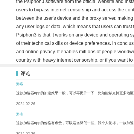
the Psiphon3 software from the official website and inst
users to bypass internet censorship and access the content
between the user's device and the proxy server, making it
any user logs or data, which means that users can trust t
Psiphon3 is that it works on any device and operating s
of their technical skills or device preferences. In concl
and online privacy. It enables millions of people worldwi
country with heavy internet censorship, or if you want to
评论
游客
这款加速器app的加速效果一般，可以再提升一下，比如能够支持更多地
2024-02-26
游客
这款加速器app的价格有点贵，可以适当降低一些。我个人觉得，一款加速
2024-02-26