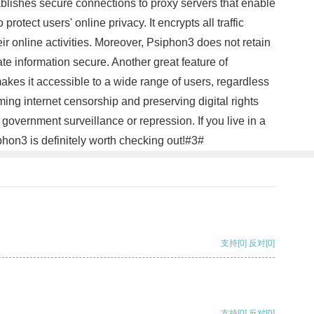
tablishes secure connections to proxy servers that enable
rotect users' online privacy. It encrypts all traffic
eir online activities. Moreover, Psiphon3 does not retain
ate information secure. Another great feature of
kes it accessible to a wide range of users, regardless
ming internet censorship and preserving digital rights
government surveillance or repression. If you live in a
iphon3 is definitely worth checking out!#3#
支持
[0]
反对
[0]
支持
[0]
反对
[0]