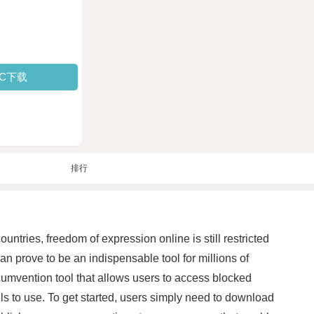
PC下载
排行
tries, freedom of expression online is still restricted
n prove to be an indispensable tool for millions of
cumvention tool that allows users to access blocked
ills to use. To get started, users simply need to download