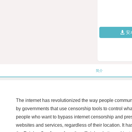
安
简介
The internet has revolutionized the way people communic
by governments that use censorship tools to control wha
people who want to bypass internet censorship and prese
websites and services, regardless of their location. It ha