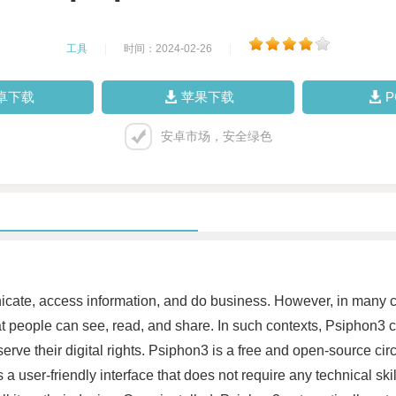
工具
|
时间：2024-02-26
|
卓下载
苹果下载
安卓市场，安全绿色
ate, access information, and do business. However, in many coun
t people can see, read, and share. In such contexts, Psiphon3 ca
rve their digital rights. Psiphon3 is a free and open-source cir
s a user-friendly interface that does not require any technical sk