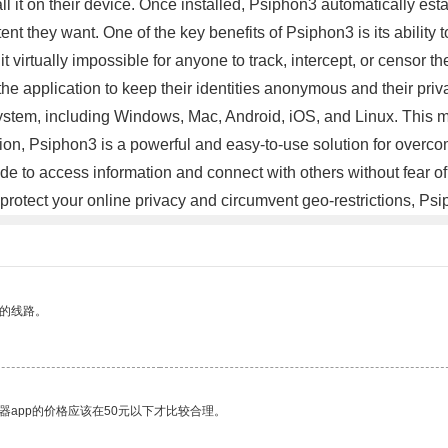
all it on their device. Once installed, Psiphon3 automatically es
 they want. One of the key benefits of Psiphon3 is its ability to p
 virtually impossible for anyone to track, intercept, or censor th
he application to keep their identities anonymous and their priv
ystem, including Windows, Mac, Android, iOS, and Linux. This ma
usion, Psiphon3 is a powerful and easy-to-use solution for overco
de to access information and connect with others without fear of 
 protect your online privacy and circumvent geo-restrictions, Ps
区的线路。
器app的价格应该在50元以下才比较合理。