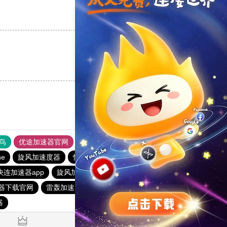
支持
[0]
反对
[0]
支持
[0]
反对
[0]
鸟
优途加速器官网
风驰加速器
旋风加速器
八戒看书
ne
旋风加速度器
快连加速器app
outline
橘子加速器
快连加速器app
旋风加速度器
旋风加速度器
速器下载官网
雷轰加速器
telegeram苹果加速器
器